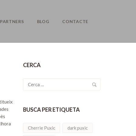
PARTNERS
BLOG
CONTACTE
CERCA
Cerca:
titueix
lades
BUSCA PER ETIQUETA
pès
alhora
Cherrie Puxic
dark puxic