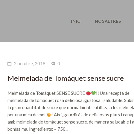
INICI
NOSALTRES
2 octubre, 2018
0
Melmelada de Tomàquet sense sucre
Melmelada de Tomàquet SENSE SUCRE
!! Una recepta de
melmelada de tomàquet rosa deliciosa, gustosa i saludable. Subs
la gran quantitat de sucre que normalment s’utilitza a les melme
per una mica de mel
! Així, gaurdiràs de deliciosos plats i cana
amb melmelada de tomàquet sense sucre, de manera saludable i 
boníssima. Ingredients: – 750...