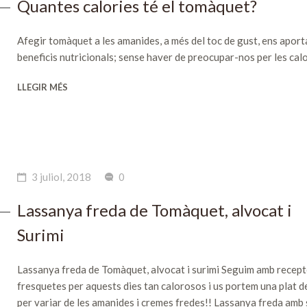
Quantes calories té el tomàquet?
Afegir tomàquet a les amanides, a més del toc de gust, ens aport
beneficis nutricionals; sense haver de preocupar-nos per les calo
LLEGIR MÉS
3 juliol, 2018
0
Lassanya freda de Tomàquet, alvocat i
Surimi
Lassanya freda de Tomàquet, alvocat i surimi Seguim amb recep
fresquetes per aquests dies tan calorosos i us portem una plat d
per variar de les amanides i cremes fredes!! Lassanya freda amb 