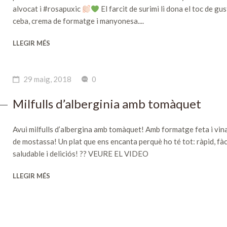
alvocat i #rosapuxic
El farcit de surimi li dona el toc de gu
ceba, crema de formatge i manyonesa....
LLEGIR MÉS
29 maig, 2018
0
Milfulls d’alberginia amb tomàquet
Avui milfulls d’albergina amb tomàquet! Amb formatge feta i vin
de mostassa! Un plat que ens encanta perquè ho té tot: ràpid, fàci
saludable i deliciós! ?? VEURE EL VIDEO
LLEGIR MÉS