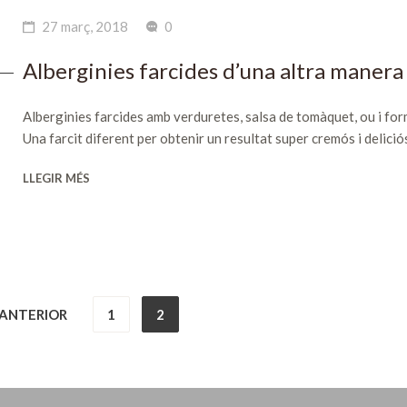
27 març, 2018
0
Alberginies farcides d’una altra manera
Alberginies farcides amb verduretes, salsa de tomàquet, ou i fo
Una farcit diferent per obtenir un resultat super cremós i delició
LLEGIR MÉS
ANTERIOR
1
2