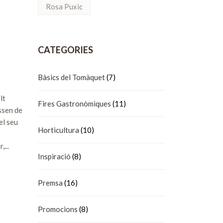
Rosa Puxic
CATEGORIES
Bàsics del Tomàquet
(7)
lt
Fires Gastronòmiques
(11)
essen de
el seu
Horticultura
(10)
...
Inspiració
(8)
Premsa
(16)
Promocions
(8)