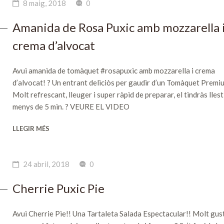
8 maig, 2018
0
Amanida de Rosa Puxic amb mozzarella 
crema d’alvocat
Avui amanida de tomàquet #rosapuxic amb mozzarella i crema
d’alvocat! ? Un entrant deliciòs per gaudir d’un Tomàquet Premi
Molt refrescant, lleuger i super ràpid de preparar, el tindràs llest
menys de 5 min. ? VEURE EL VIDEO
LLEGIR MÉS
24 abril, 2018
0
Cherrie Puxic Pie
Avui Cherrie Pie!! Una Tartaleta Salada Espectacular!! Molt gus