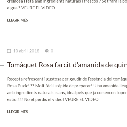
cremosa i feta amb ingredients naturals i frescos ? Se’t farà la b
aigua ? VEURE EL VIDEO
LLEGIR MÉS
10 abril, 2018
0
Tomàquet Rosa farcit d’amanida de qui
Recepta refrescant i gustosa per gaudir de l’essència del tomàq
Rosa Puxic! ?? Molt fàcil i ràpida de preparar!! Una amanida lleu
amb ingredients naturals i sans, ideal pels que ja comencen l’ope
estiu ??? No et perdis el video! VEURE EL VIDEO
LLEGIR MÉS