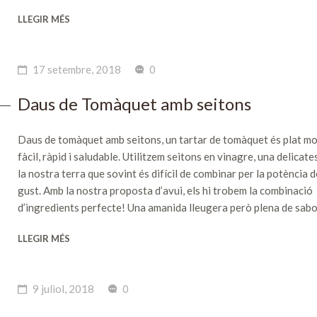
LLEGIR MÉS
17 setembre, 2018
0
Daus de Tomàquet amb seitons
Daus de tomàquet amb seitons, un tartar de tomàquet és plat mo
fàcil, ràpid i saludable. Utilitzem seitons en vinagre, una delicat
la nostra terra que sovint és difícil de combinar per la potència d
gust. Amb la nostra proposta d’avui, els hi trobem la combinació
d’ingredients perfecte! Una amanida lleugera però plena de sabor,
LLEGIR MÉS
9 juliol, 2018
0