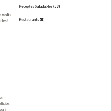
Receptes Saludables
(53)
a molts
Restaurants
(8)
ries!
tes
eliciós
surimi,